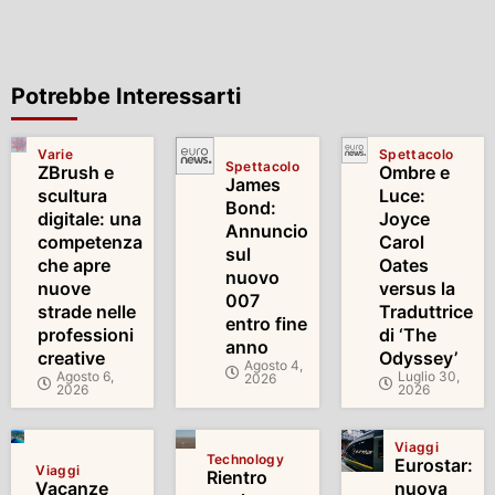
Potrebbe Interessarti
Varie
Spettacolo
Spettacolo
ZBrush e
Ombre e
James
scultura
Luce:
Bond:
digitale: una
Joyce
Annuncio
competenza
Carol
sul
che apre
Oates
nuovo
nuove
versus la
007
strade nelle
Traduttrice
entro fine
professioni
di ‘The
anno
creative
Odyssey’
Agosto 4,
Agosto 6,
Luglio 30,
2026
2026
2026
Viaggi
Technology
Eurostar:
Viaggi
Rientro
Vacanze
nuova