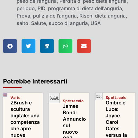
peso dell'anguria
,
Perdita di peso dieta anguria
,
periodo
,
PID
,
programma di dieta dell'anguria
,
Prova
,
pulizia dell'anguria
,
Rischi dieta anguria
,
salto
,
Salute
,
succo di anguria
,
USA
Potrebbe Interessarti
Varie
Spettacolo
Spettacolo
ZBrush e
Ombre e
James
scultura
Luce:
Bond:
digitale: una
Joyce
Annuncio
competenza
Carol
sul
che apre
Oates
nuovo
nuove
versus la