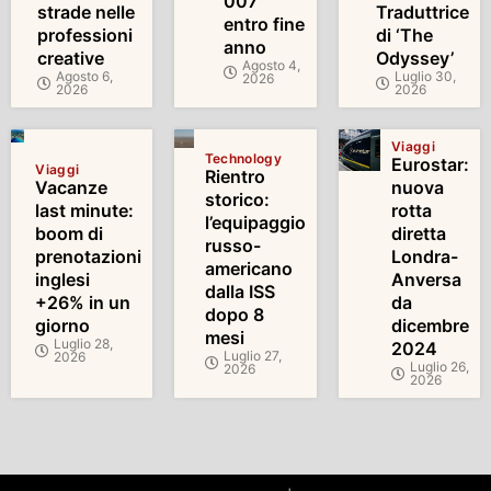
007
strade nelle
Traduttrice
entro fine
professioni
di ‘The
anno
creative
Odyssey’
Agosto 4,
Agosto 6,
Luglio 30,
2026
2026
2026
Viaggi
Technology
Eurostar:
Viaggi
Rientro
Vacanze
nuova
storico:
last minute:
rotta
l’equipaggio
boom di
diretta
russo-
prenotazioni
Londra-
americano
inglesi
Anversa
dalla ISS
+26% in un
da
dopo 8
giorno
dicembre
mesi
Luglio 28,
2024
Luglio 27,
2026
Luglio 26,
2026
2026