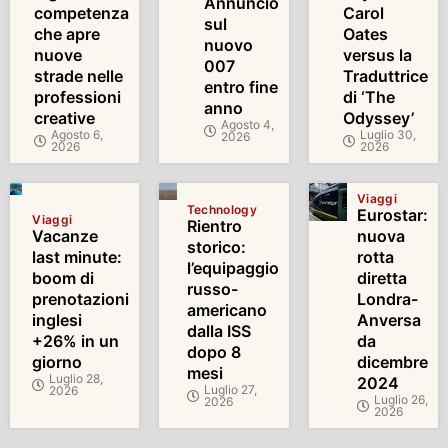
Annuncio
competenza
Carol
sul
che apre
Oates
nuovo
nuove
versus la
007
strade nelle
Traduttrice
entro fine
professioni
di ‘The
anno
creative
Odyssey’
Agosto 4,
Agosto 6,
Luglio 30,
2026
2026
2026
Viaggi
Technology
Eurostar:
Viaggi
Rientro
Vacanze
nuova
storico:
last minute:
rotta
l’equipaggio
boom di
diretta
russo-
prenotazioni
Londra-
americano
inglesi
Anversa
dalla ISS
+26% in un
da
dopo 8
giorno
dicembre
mesi
Luglio 28,
2024
Luglio 27,
2026
Luglio 26,
2026
2026