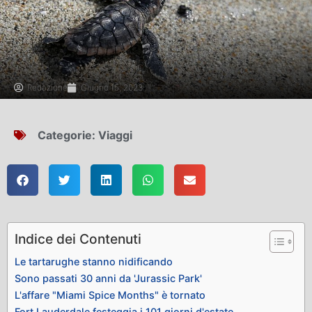
Redazione
Giugno 15, 2023
Categorie:
Viaggi
Indice dei Contenuti
Le tartarughe stanno nidificando
Sono passati 30 anni da 'Jurassic Park'
L'affare "Miami Spice Months" è tornato
Fort Lauderdale festeggia i 101 giorni d'estate