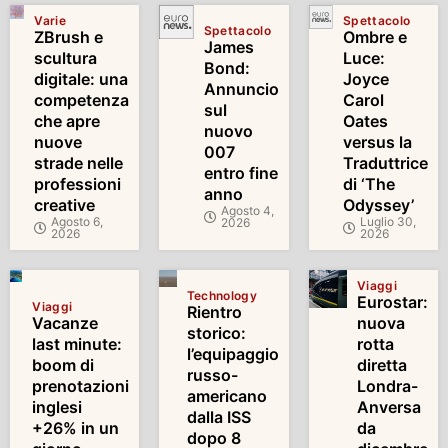
Varie
Spettacolo
Spettacolo
ZBrush e
Ombre e
James
scultura
Luce:
Bond:
digitale: una
Joyce
Annuncio
competenza
Carol
sul
che apre
Oates
nuovo
nuove
versus la
007
strade nelle
Traduttrice
entro fine
professioni
di ‘The
anno
creative
Odyssey’
Agosto 4,
Agosto 6,
Luglio 30,
2026
2026
2026
Viaggi
Technology
Eurostar:
Viaggi
Rientro
Vacanze
nuova
storico:
last minute:
rotta
l’equipaggio
boom di
diretta
russo-
prenotazioni
Londra-
americano
inglesi
Anversa
dalla ISS
+26% in un
da
dopo 8