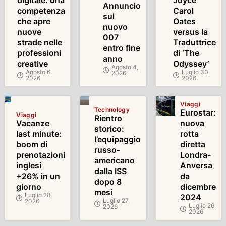
digitale: una
Joyce
Annuncio
competenza
Carol
sul
che apre
Oates
nuovo
nuove
versus la
007
strade nelle
Traduttrice
entro fine
professioni
di ‘The
anno
creative
Odyssey’
Agosto 4,
Agosto 6,
Luglio 30,
2026
2026
2026
Viaggi
Technology
Eurostar:
Viaggi
Rientro
Vacanze
nuova
storico:
last minute:
rotta
l’equipaggio
boom di
diretta
russo-
prenotazioni
Londra-
americano
inglesi
Anversa
dalla ISS
+26% in un
da
dopo 8
giorno
dicembre
mesi
Luglio 28,
2024
Luglio 27,
2026
Luglio 26,
2026
2026