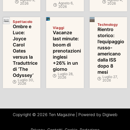
Agosto 6,
2026
2026
2026
Spettacolo
Technology
Ombre e
Viaggi
Rientro
Luce:
Vacanze
storico:
Joyce
last minute:
l’equipaggio
Carol
boom di
russo-
Oates
prenotazioni
americano
versus la
inglesi
dalla ISS
Traduttrice
+26% in un
dopo 8
di ‘The
giorno
mesi
Luglio 28,
Odyssey’
Luglio 27,
2026
Luglio 30,
2026
2026
Copyright © 2026 Ten Magazine | Powered by Digiweb
Privacy
Contatti
Cookie
Redazione