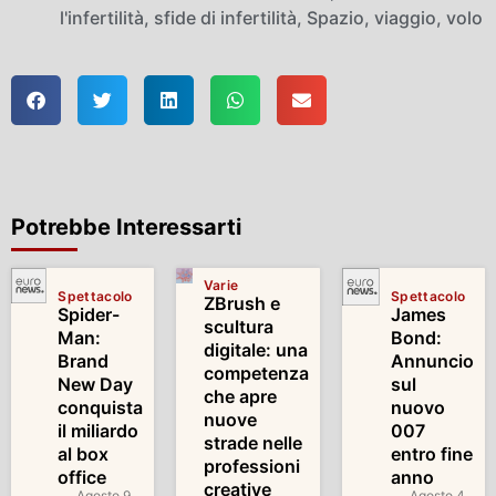
l'infertilità
,
sfide di infertilità
,
Spazio
,
viaggio
,
volo
Potrebbe Interessarti
Varie
Spettacolo
Spettacolo
ZBrush e
Spider-
James
scultura
Man:
Bond:
digitale: una
Brand
Annuncio
competenza
New Day
sul
che apre
conquista
nuovo
nuove
il miliardo
007
strade nelle
al box
entro fine
professioni
office
anno
creative
Agosto 9,
Agosto 4,