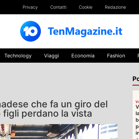
Privacy
Contatti
Cookie
Redazione
Technology
Viaggi
Economia
Fashion
Po
nadese che fa un giro del
V
V
figli perdano la vista
l
b
p
i