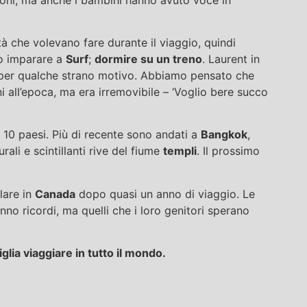
tà che volevano fare durante il viaggio, quindi
o imparare a
Surf
;
dormire su un treno
. Laurent in
er qualche strano motivo. Abbiamo pensato che
 all’epoca, ma era irremovibile – ‘Voglio bere succo
n 10 paesi. Più di recente sono andati a
Bangkok
,
rali e scintillanti rive del fiume
templi
. Il prossimo
lare in
Canada
dopo quasi un anno di viaggio. Le
nno ricordi, ma quelli che i loro genitori sperano
glia viaggiare in tutto il mondo.