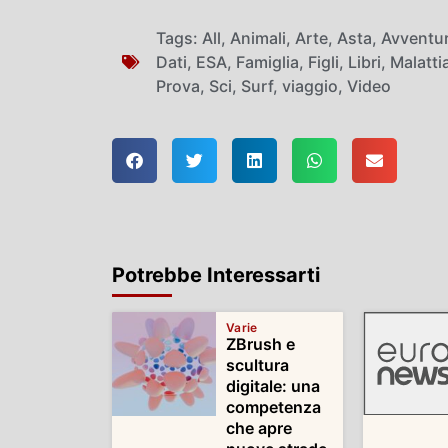
Tags:
All
,
Animali
,
Arte
,
Asta
,
Avventu
Dati
,
ESA
,
Famiglia
,
Figli
,
Libri
,
Malatti
Prova
,
Sci
,
Surf
,
viaggio
,
Video
Potrebbe Interessarti
Varie
ZBrush e
scultura
digitale: una
competenza
che apre