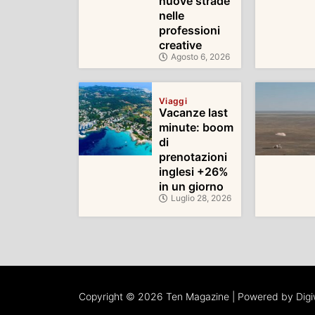
nuove strade
nelle
professioni
creative
Agosto 6, 2026
Viaggi
Vacanze last
minute: boom
di
prenotazioni
inglesi +26%
in un giorno
Luglio 28, 2026
Copyright © 2026 Ten Magazine | Powered by Dig