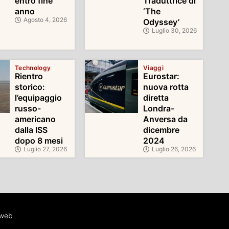
entro fine
Traduttrice di
anno
‘The
Agosto 4, 2026
Odyssey’
Luglio 30, 2026
Technology
Viaggi
Rientro
Eurostar:
storico:
nuova rotta
l’equipaggio
diretta
russo-
Londra-
americano
Anversa da
dalla ISS
dicembre
dopo 8 mesi
2024
Luglio 27, 2026
Luglio 26, 2026
iweb