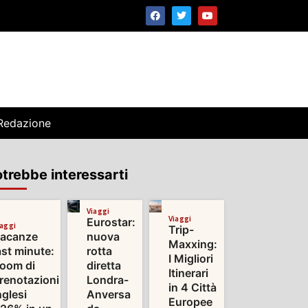
Redazione
trebbe interessarti
Viaggi
Viaggi
Eurostar:
iaggi
Trip-
acanze
nuova
Maxxing:
ast minute:
rotta
I Migliori
oom di
diretta
Itinerari
renotazioni
Londra-
in 4 Città
nglesi
Anversa
Europee