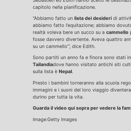
capitolo nella pianificazione.
“Abbiamo fatto un
lista dei desideri
di attivi
abbiamo fatto l’equitazione; abbiamo dovut
realtà voleva bere un succo su a
cammello
p
fosse davvero divertente. Aveva quattro anni
su un cammello’”, dice Edith.
Sono partiti un anno fa e finora sono stati i
Tailandia
dove hanno visitato antichi siti cultu
sulla lista è
Nepal
.
Presto i bambini torneranno alla scuola rego
immagini e i suoni del loro viaggio diventera
durino per tutta la vita.
Guarda il video qui sopra per vedere la fami
Image:Getty Images