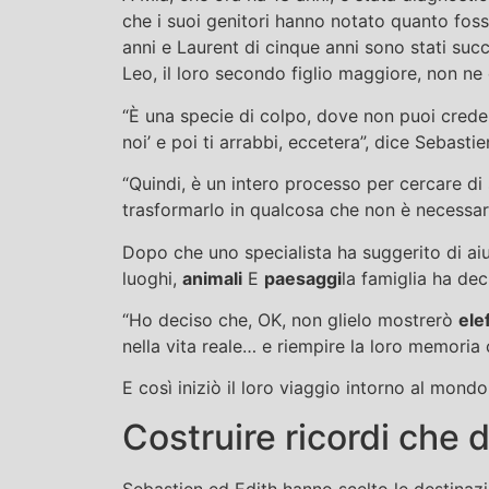
che i suoi genitori hanno notato quanto foss
anni e Laurent di cinque anni sono stati suc
Leo, il loro secondo figlio maggiore, non ne 
“È una specie di colpo, dove non puoi crede
noi’ e poi ti arrabbi, eccetera”, dice Sebastie
“Quindi, è un intero processo per cercare di
trasformarlo in qualcosa che non è necessari
Dopo che uno specialista ha suggerito di ai
luoghi,
animali
E
paesaggi
la famiglia ha dec
“Ho deciso che, OK, non glielo mostrerò
ele
nella vita reale… e riempire la loro memoria 
E così iniziò il loro viaggio intorno al mondo
Costruire ricordi che 
Sebastien ed Edith hanno scelto le destinaz