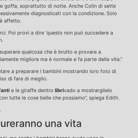
e goffa, soprattutto di notte. Anche Colin di sette
cessivamente diagnosticati con la condizione. Solo
è affetto.
rci. Poi provi a dire ‘questo non può succedere a
n.
 superare qualcosa che è brutto e provare a
amente migliore ma è normale e fa parte della vita.”
utare a preparare i bambini mostrando loro foto di
iso di fare di meglio.
fanti
e le giraffe dentro
libri
vado a mostrarglielo
con tutte le cose belle che possiamo”, spiega Edith.
.
dureranno una vita
ioni, ma anche i bambini hanno avuto voce in