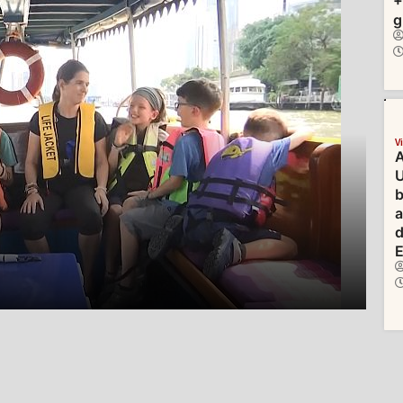
+
g
V
A
U
b
d
E