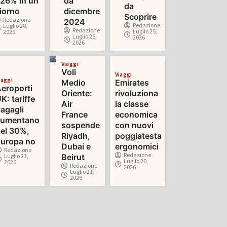
26% in un
da
da
iorno
dicembre
Scoprire
Redazione
2024
Redazione
Luglio 28,
Redazione
Luglio 25,
2026
Luglio 26,
2026
2026
Viaggi
Voli
Viaggi
iaggi
Medio
Emirates
eroporti
Oriente:
rivoluziona
K: tariffe
Air
la classe
agagli
France
economica
aumentano
sospende
con nuovi
el 30%,
Riyadh,
poggiatesta
uropa no
Dubai e
ergonomici
Redazione
Redazione
Luglio 23,
Beirut
Luglio 20,
2026
Redazione
2026
Luglio 21,
2026