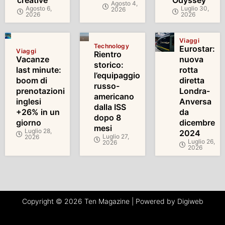
creative
Odyssey’
Agosto 4,
Agosto 6,
Luglio 30,
2026
2026
2026
Viaggi
Technology
Eurostar:
Viaggi
Rientro
Vacanze
nuova
storico:
last minute:
rotta
l’equipaggio
boom di
diretta
russo-
prenotazioni
Londra-
americano
inglesi
Anversa
dalla ISS
+26% in un
da
dopo 8
giorno
dicembre
mesi
Luglio 28,
2024
Luglio 27,
2026
Luglio 26,
2026
2026
Copyright © 2026 Ten Magazine | Powered by Digiweb