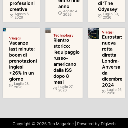
entro fine
professioni
di ‘The
anno
creative
Odyssey’
Agosto 4,
Agosto 6,
Luglio 30,
2026
2026
2026
Viaggi
Technology
Eurostar:
Viaggi
Rientro
Vacanze
nuova
storico:
last minute:
rotta
l’equipaggio
boom di
diretta
russo-
prenotazioni
Londra-
americano
inglesi
Anversa
dalla ISS
+26% in un
da
dopo 8
giorno
dicembre
mesi
Luglio 28,
2024
Luglio 27,
2026
Luglio 26,
2026
2026
Copyright © 2026 Ten Magazine | Powered by Digiweb