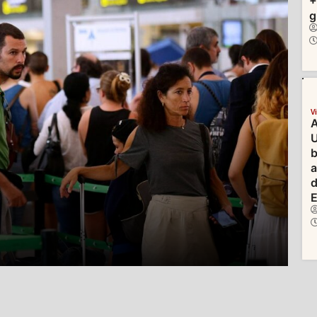
+
g
V
A
U
b
d
E