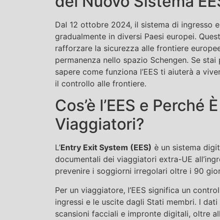
del Nuovo Sistema EES
Dal 12 ottobre 2024, il sistema di ingresso e
gradualmente in diversi Paesi europei. Que
rafforzare la sicurezza alle frontiere europe
permanenza nello spazio Schengen. Se stai p
sapere come funziona l’EES ti aiuterà a vive
il controllo alle frontiere.
Cos’è l’EES e Perché È
Viaggiatori?
L’
Entry Exit System (EES)
è un sistema digit
documentali dei viaggiatori extra-UE all’ingr
prevenire i soggiorni irregolari oltre i 90 gio
Per un viaggiatore, l’EES significa un contr
ingressi e le uscite dagli Stati membri. I dat
scansioni facciali e impronte digitali, oltre a