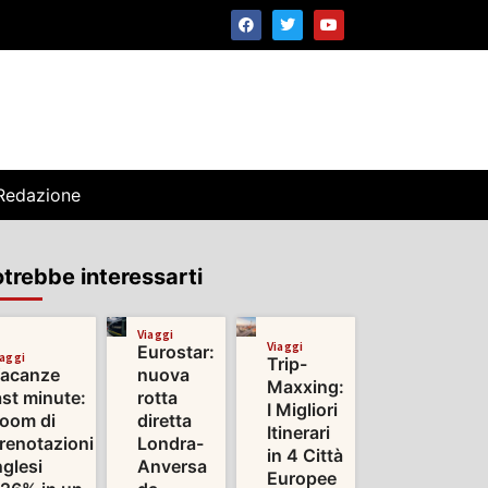
Redazione
trebbe interessarti
Viaggi
Viaggi
Eurostar:
iaggi
Trip-
acanze
nuova
Maxxing:
ast minute:
rotta
I Migliori
oom di
diretta
Itinerari
renotazioni
Londra-
in 4 Città
nglesi
Anversa
Europee