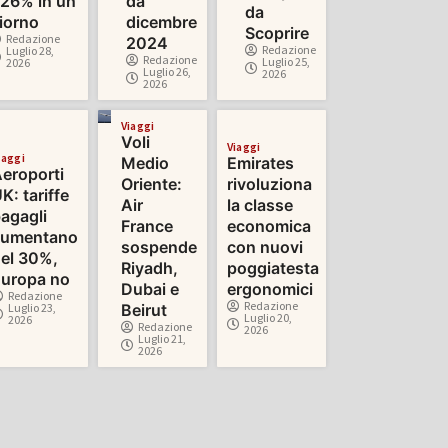
26% in un
da
da
iorno
dicembre
Scoprire
Redazione
2024
Redazione
Luglio 28,
Redazione
Luglio 25,
2026
Luglio 26,
2026
2026
Viaggi
Voli
Viaggi
iaggi
Medio
Emirates
eroporti
Oriente:
rivoluziona
K: tariffe
Air
la classe
agagli
France
economica
aumentano
sospende
con nuovi
el 30%,
Riyadh,
poggiatesta
uropa no
Dubai e
ergonomici
Redazione
Redazione
Luglio 23,
Beirut
Luglio 20,
2026
Redazione
2026
Luglio 21,
2026