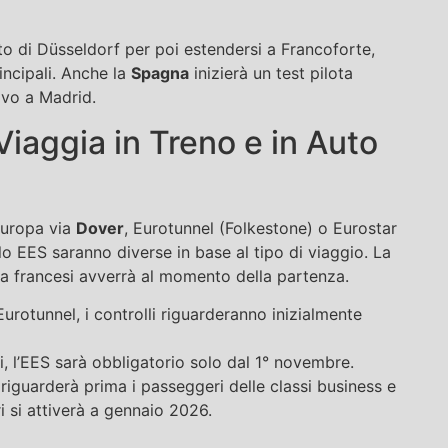
orto di Düsseldorf per poi estendersi a Francoforte,
incipali. Anche la
Spagna
inizierà un test pilota
ivo a Madrid.
iaggia in Treno e in Auto
Europa via
Dover
, Eurotunnel (Folkestone) o Eurostar
lo EES saranno diverse in base al tipo di viaggio. La
era francesi avverrà al momento della partenza.
urotunnel, i controlli riguarderanno inizialmente
eri, l’EES sarà obbligatorio solo dal 1° novembre.
a riguarderà prima i passeggeri delle classi business e
i si attiverà a gennaio 2026.