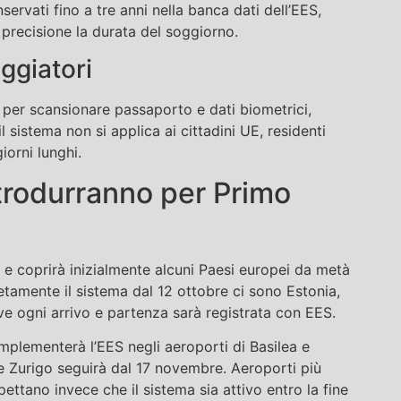
ervati fino a tre anni nella banca dati dell’EES,
precisione la durata del soggiorno.
aggiatori
ce per scansionare passaporto e dati biometrici,
il sistema non si applica ai cittadini UE, residenti
iorni lunghi.
ntrodurranno per Primo
 e coprirà inizialmente alcuni Paesi europei da metà
tamente il sistema dal 12 ottobre ci sono Estonia,
 ogni arrivo e partenza sarà registrata con EES.
plementerà l’EES negli aeroporti di Basilea e
re Zurigo seguirà dal 17 novembre. Aeroporti più
tano invece che il sistema sia attivo entro la fine