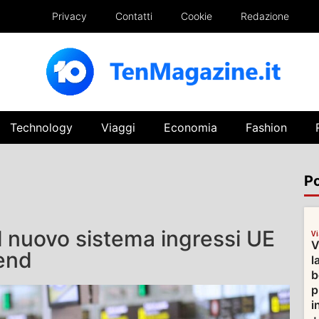
Privacy
Contatti
Cookie
Redazione
Technology
Viaggi
Economia
Fashion
Po
il nuovo sistema ingressi UE
V
V
end
l
b
p
i