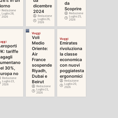
26% in un
da
da
iorno
dicembre
Scoprire
Redazione
2024
Redazione
Luglio 28,
Redazione
Luglio 25,
2026
Luglio 26,
2026
2026
Viaggi
Voli
Viaggi
iaggi
Medio
Emirates
eroporti
Oriente:
rivoluziona
K: tariffe
Air
la classe
agagli
France
economica
aumentano
sospende
con nuovi
el 30%,
Riyadh,
poggiatesta
uropa no
Dubai e
ergonomici
Redazione
Redazione
Luglio 23,
Beirut
Luglio 20,
2026
Redazione
2026
Luglio 21,
2026