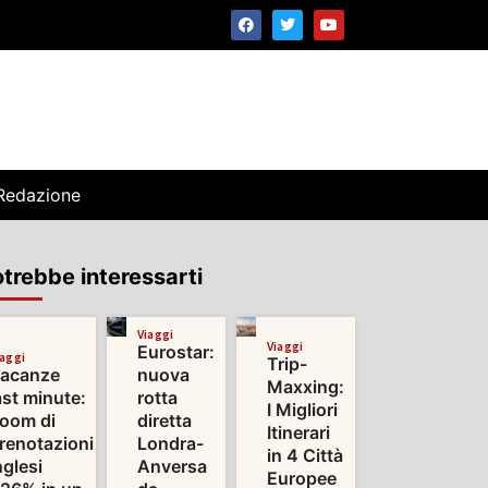
Redazione
trebbe interessarti
Viaggi
Viaggi
Eurostar:
iaggi
Trip-
acanze
nuova
Maxxing:
ast minute:
rotta
I Migliori
oom di
diretta
Itinerari
renotazioni
Londra-
in 4 Città
nglesi
Anversa
Europee