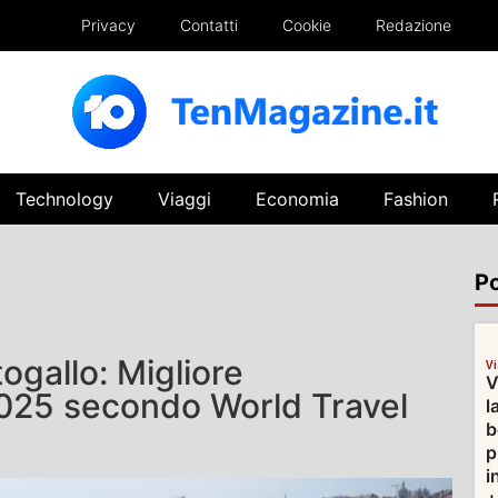
Privacy
Contatti
Cookie
Redazione
Technology
Viaggi
Economia
Fashion
Po
togallo: Migliore
V
V
025 secondo World Travel
l
b
p
i