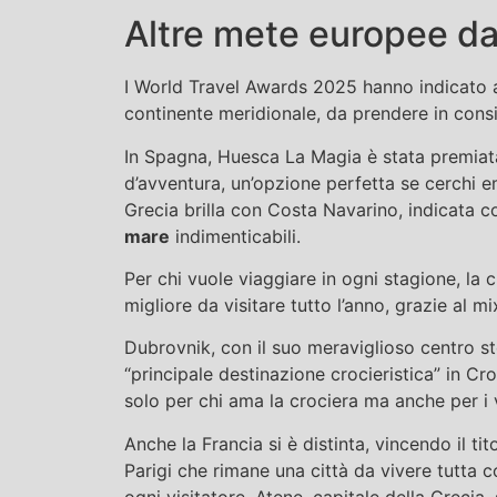
Altre mete europee da
I World Travel Awards 2025 hanno indicato a
continente meridionale, da prendere in consi
In Spagna, Huesca La Magia è stata premiata
d’avventura, un’opzione perfetta se cerchi e
Grecia brilla con Costa Navarino, indicata 
mare
indimenticabili.
Per chi vuole viaggiare in ogni stagione, la c
migliore da visitare tutto l’anno, grazie al mi
Dubrovnik, con il suo meraviglioso centro st
“principale destinazione crocieristica” in Cr
solo per chi ama la crociera ma anche per i v
Anche la Francia si è distinta, vincendo il ti
Parigi che rimane una città da vivere tutta 
ogni visitatore. Atene, capitale della Grecia,