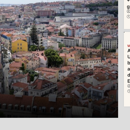
+
g
V
A
U
b
d
E