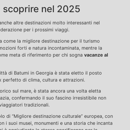
 scoprire nel 2025
nche altre destinazioni molto interessanti nel
derazione per i prossimi viaggi.
 come la migliore destinazione per il turismo
mozioni forti e natura incontaminata, mentre la
come meta di riferimento per chi sogna
vacanze al
ittà di Batumi in Georgia è stata eletto il posto
x perfetto di clima, cultura e attrazioni.
orico sul mare, è stata ancora una volta eletta
oazia, confermando il suo fascino irresistibile non
iaggiatori tradizionali.
tolo di “Migliore destinazione culturale” europea, con
con i suoi musei, monumenti e una storia che incanta
 si è aggiudicata la stessa onorificenza per la