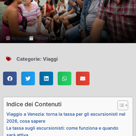
Redazione
Ottobre 13, 2025
Categorie:
Viaggi
Indice dei Contenuti
Viaggio a Venezia: torna la tassa per gli escursionisti nel
2026, cosa sapere
La tassa sugli escursionisti: come funziona e quando
sarà attiva