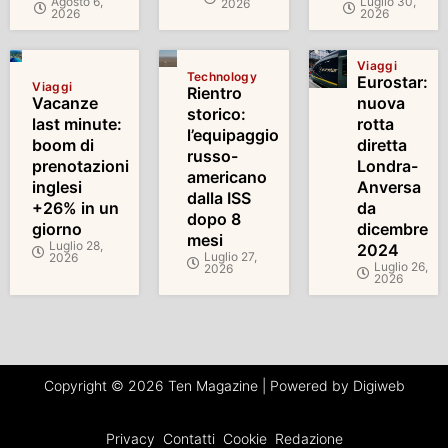
Agosto 6,
Luglio 30,
2026
2026
2026
Viaggi
Technology
Eurostar:
Viaggi
Rientro
Vacanze
nuova
storico:
last minute:
rotta
l’equipaggio
boom di
diretta
russo-
prenotazioni
Londra-
americano
inglesi
Anversa
dalla ISS
+26% in un
da
dopo 8
giorno
dicembre
mesi
Luglio 28,
2024
Luglio 27,
2026
Luglio 26,
2026
2026
Copyright © 2026 Ten Magazine | Powered by Digiweb
Privacy
Contatti
Cookie
Redazione