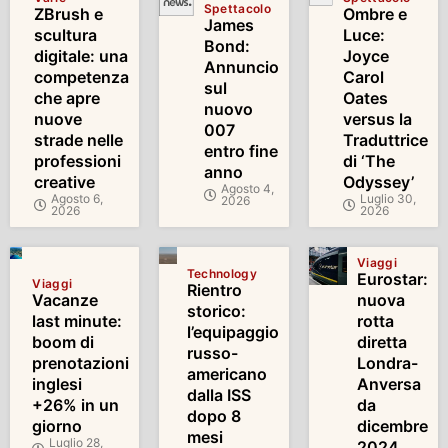
Spettacolo
ZBrush e
Ombre e
James
scultura
Luce:
Bond:
digitale: una
Joyce
Annuncio
competenza
Carol
sul
che apre
Oates
nuovo
nuove
versus la
007
strade nelle
Traduttrice
entro fine
professioni
di ‘The
anno
creative
Odyssey’
Agosto 4,
Agosto 6,
Luglio 30,
2026
2026
2026
Viaggi
Technology
Eurostar:
Viaggi
Rientro
Vacanze
nuova
storico:
last minute:
rotta
l’equipaggio
boom di
diretta
russo-
prenotazioni
Londra-
americano
inglesi
Anversa
dalla ISS
+26% in un
da
dopo 8
giorno
dicembre
mesi
Luglio 28,
2024