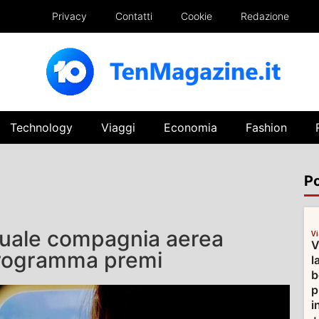
Privacy
Contatti
Cookie
Redazione
Technology
Viaggi
Economia
Fashion
Po
quale compagnia aerea
V
V
 programma premi
l
b
p
i