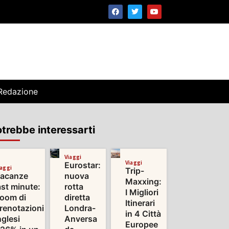
Redazione
trebbe interessarti
Viaggi
Viaggi
Eurostar:
iaggi
Trip-
acanze
nuova
Maxxing:
ast minute:
rotta
I Migliori
oom di
diretta
Itinerari
renotazioni
Londra-
in 4 Città
nglesi
Anversa
Europee