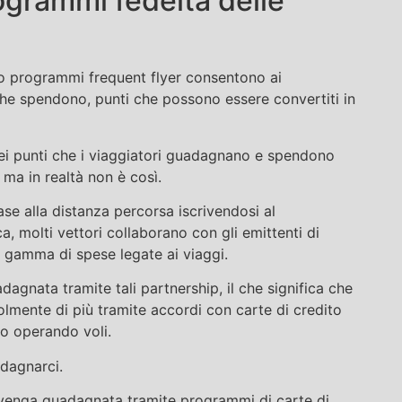
grammi fedeltà delle
o programmi frequent flyer consentono ai
e spendono, punti che possono essere convertiti in
ei punti che i viaggiatori guadagnano e spendono
 ma in realtà non è così.
se alla distanza percorsa iscrivendosi al
 molti vettori collaborano con gli emittenti di
ia gamma di spese legate ai viaggi.
agnata tramite tali partnership, il che significa che
ente di più tramite accordi con carte di credito
o operando voli.
dagnarci.
ti venga guadagnata tramite programmi di carte di