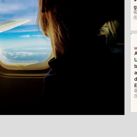
+
g
V
A
U
b
d
E