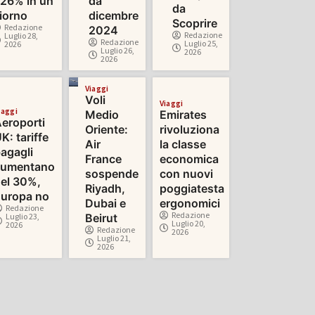
26% in un
da
da
iorno
dicembre
Scoprire
Redazione
2024
Redazione
Luglio 28,
Redazione
Luglio 25,
2026
Luglio 26,
2026
2026
Viaggi
Voli
Viaggi
iaggi
Medio
Emirates
eroporti
Oriente:
rivoluziona
K: tariffe
Air
la classe
agagli
France
economica
aumentano
sospende
con nuovi
el 30%,
Riyadh,
poggiatesta
uropa no
Dubai e
ergonomici
Redazione
Redazione
Luglio 23,
Beirut
Luglio 20,
2026
Redazione
2026
Luglio 21,
2026