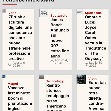
Varie
Spettacolo
Spettacolo
ZBrush e
Ombre e
James
scultura
Luce:
Bond:
digitale: una
Joyce
Annuncio
competenza
Carol
sul
che apre
Oates
nuovo
nuove
versus la
007
strade nelle
Traduttrice
entro fine
professioni
di ‘The
anno
creative
Odyssey’
Agosto 4,
Agosto 6,
Luglio 30,
2026
2026
2026
Viaggi
Technology
Eurostar:
Viaggi
Rientro
Vacanze
nuova
storico:
last minute:
rotta
l’equipaggio
boom di
diretta
russo-
prenotazioni
Londra-
americano
inglesi
Anversa