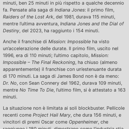
minuti, ben 25 minuti in più rispetto a qualche decennio
fa. Pensate alla saga di
Indiana Jones
: il primo film,
Raiders of the Lost Ark
, del 1981, durava 115 minuti,
mentre l’ultima avventura,
Indiana Jones and the Dial of
Destiny
, del 2023, ha raggiunto i 154 minuti.
Anche il franchise di
Mission: Impossible
ha visto
un’accelerazione delle durate. Il primo film, uscito nel
1996, era di 110 minuti; l’ultimo capitolo,
Mission:
Impossible – The Final Reckoning
, ha chiuso (almeno
apparentemente) il franchise con un’estenuante durata
di 170 minuti. La saga di James Bond non è da meno:
Dr. No
, con Sean Connery del 1962, durava 109 minuti,
mentre
No Time To Die
, l’ultimo film, si è attestato a 163
minuti.
La situazione non è limitata ai soli blockbuster. Pellicole
recenti come
Project Hail Mary
, che dura 156 minuti, e
vincitori di premi Oscar come
Oppenheimer
, che
raggiunge i 180 minuti, dimostrano come l’industria stia