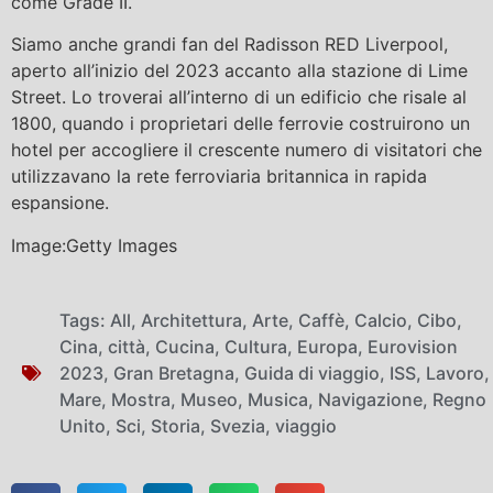
come Grade II.
Siamo anche grandi fan del Radisson RED Liverpool,
aperto all’inizio del 2023 accanto alla stazione di Lime
Street. Lo troverai all’interno di un edificio che risale al
1800, quando i proprietari delle ferrovie costruirono un
hotel per accogliere il crescente numero di visitatori che
utilizzavano la rete ferroviaria britannica in rapida
espansione.
Image:Getty Images
Tags:
All
,
Architettura
,
Arte
,
Caffè
,
Calcio
,
Cibo
,
Cina
,
città
,
Cucina
,
Cultura
,
Europa
,
Eurovision
2023
,
Gran Bretagna
,
Guida di viaggio
,
ISS
,
Lavoro
,
Mare
,
Mostra
,
Museo
,
Musica
,
Navigazione
,
Regno
Unito
,
Sci
,
Storia
,
Svezia
,
viaggio