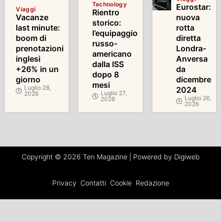
Technology
Eurostar:
Viaggi
Rientro
Vacanze
nuova
storico:
last minute:
rotta
l’equipaggio
boom di
diretta
russo-
prenotazioni
Londra-
americano
inglesi
Anversa
dalla ISS
+26% in un
da
dopo 8
giorno
dicembre
mesi
Luglio 28,
2024
Luglio 27,
2026
Luglio 26,
2026
2026
Copyright © 2026 Ten Magazine | Powered by Digiweb
Privacy
Contatti
Cookie
Redazione