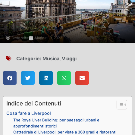
Redazione
Maggio 19, 2023
Categorie:
Musica
,
Viaggi
Indice dei Contenuti
Cosa fare a Liverpool
The Royal Liver Building: per paesaggi urbani e
approfondimenti storici
Cattedrale di Liverpool: per viste a 360 gradi e ristoranti