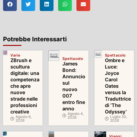
Potrebbe Interessarti
Varie
Spettacolo
Spettacolo
ZBrush e
Ombre e
James
scultura
Luce:
Bond:
digitale: una
Joyce
Annuncio
competenza
Carol
sul
che apre
Oates
nuovo
nuove
versus la
007
strade nelle
Traduttrice
entro fine
professioni
di ‘The
anno
creative
Odyssey’
Agosto 4,
Agosto 6,
Luglio 30,
2026
2026
2026
Viaggi