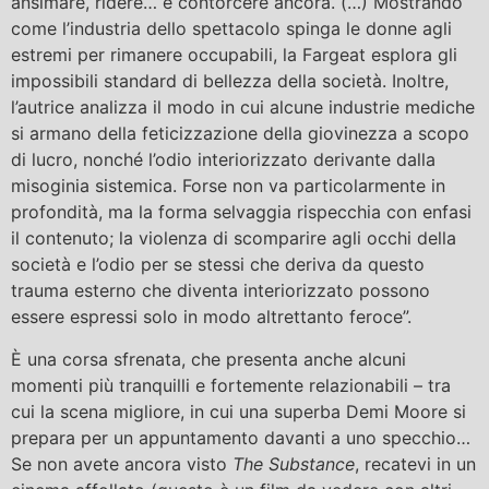
ansimare, ridere… e contorcere ancora. (…) Mostrando
come l’industria dello spettacolo spinga le donne agli
estremi per rimanere occupabili, la Fargeat esplora gli
impossibili standard di bellezza della società. Inoltre,
l’autrice analizza il modo in cui alcune industrie mediche
si armano della feticizzazione della giovinezza a scopo
di lucro, nonché l’odio interiorizzato derivante dalla
misoginia sistemica. Forse non va particolarmente in
profondità, ma la forma selvaggia rispecchia con enfasi
il contenuto; la violenza di scomparire agli occhi della
società e l’odio per se stessi che deriva da questo
trauma esterno che diventa interiorizzato possono
essere espressi solo in modo altrettanto feroce”.
È una corsa sfrenata, che presenta anche alcuni
momenti più tranquilli e fortemente relazionabili – tra
cui la scena migliore, in cui una superba Demi Moore si
prepara per un appuntamento davanti a uno specchio…
Se non avete ancora visto
The Substance
, recatevi in un