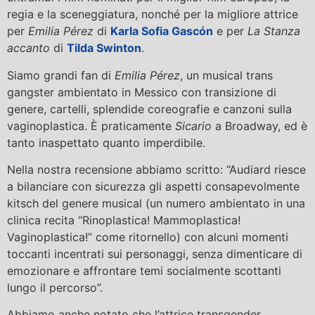
regia e la sceneggiatura, nonché per la migliore attrice
per
Emilia Pérez
di
Karla Sofia Gascón
e per
La Stanza
accanto
di
Tilda Swinton
.
Siamo grandi fan di
Emilia Pérez
, un musical trans
gangster ambientato in Messico con transizione di
genere, cartelli, splendide coreografie e canzoni sulla
vaginoplastica. È praticamente
Sicario
a Broadway, ed è
tanto inaspettato quanto imperdibile.
Nella nostra recensione abbiamo scritto: “Audiard riesce
a bilanciare con sicurezza gli aspetti consapevolmente
kitsch del genere musical (un numero ambientato in una
clinica recita “Rinoplastica! Mammoplastica!
Vaginoplastica!” come ritornello) con alcuni momenti
toccanti incentrati sui personaggi, senza dimenticare di
emozionare e affrontare temi socialmente scottanti
lungo il percorso”.
Abbiamo anche notato che l’attrice transgender