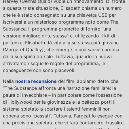
Harvey (Dennis Quaid) vuole un rinnovamento. Di fronte
a questa triste situazione, Elisabeth chiama un numero
che le è stato consegnato su una chiavetta USB per
iscriversi a un misterioso programma noto come The
Substance. Il programma promette di fornire “una
versione migliore di te stessa” e, utilizzando il kit di
partenza, Elisabeth dà vita alla se stessa più giovane
(Margaret Qualley), che emerge in una sacca carnosa
dalla sua spina dorsale. Tuttavia, quando la nuova
arrivata non segue le regole del programma, le
conseguenze non sono piacevoli.
Nella
nostra recensione
del film, abbiamo detto che:
“The Substance affronta una narrazione familiare: la
paura di invecchiare – in particolare come l’ossessione
di Hollywood per la giovinezza e la bellezza porti il
sistema spietato a scartare i talenti femminili non
appena sono “passati”. Tuttavia, Fargeat lo esegue con
una precisione spietata che vi farà contorcere, trasalire,