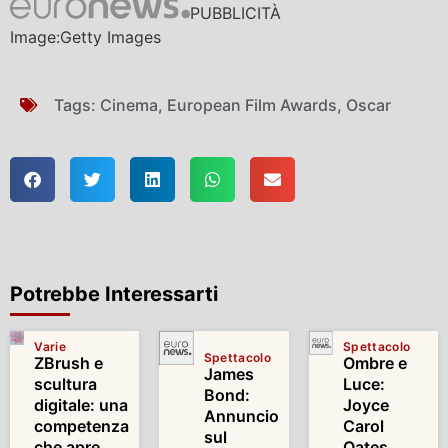
PUBBLICITÀ
Image:Getty Images
Tags:
Cinema
,
European Film Awards
,
Oscar
Potrebbe Interessarti
Varie
Spettacolo
Spettacolo
ZBrush e
Ombre e
James
scultura
Luce:
Bond:
digitale: una
Joyce
Annuncio
competenza
Carol
sul
che apre
Oates