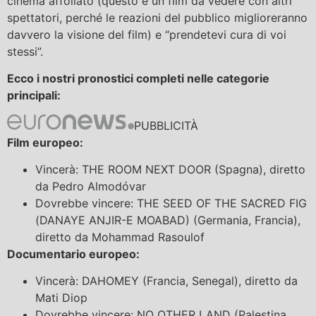
cinema affollato (questo è un film da vedere con altri
spettatori, perché le reazioni del pubblico miglioreranno
davvero la visione del film) e “prendetevi cura di voi
stessi”.
Ecco i nostri pronostici completi nelle categorie
principali:
PUBBLICITÀ
Film europeo:
Vincerà: THE ROOM NEXT DOOR (Spagna), diretto
da Pedro Almodóvar
Dovrebbe vincere: THE SEED OF THE SACRED FIG
(DANAYE ANJIR-E MOABAD) (Germania, Francia),
diretto da Mohammad Rasoulof
Documentario europeo:
Vincerà: DAHOMEY (Francia, Senegal), diretto da
Mati Diop
Dovrebbe vincere: NO OTHER LAND (Palestina,