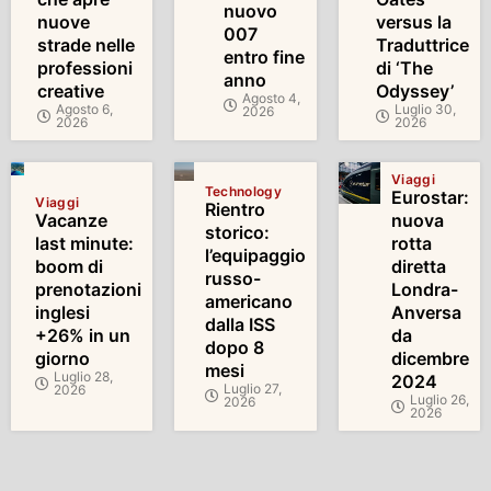
nuovo
nuove
versus la
007
strade nelle
Traduttrice
entro fine
professioni
di ‘The
anno
creative
Odyssey’
Agosto 4,
Agosto 6,
Luglio 30,
2026
2026
2026
Viaggi
Technology
Eurostar:
Viaggi
Rientro
Vacanze
nuova
storico:
last minute:
rotta
l’equipaggio
boom di
diretta
russo-
prenotazioni
Londra-
americano
inglesi
Anversa
dalla ISS
+26% in un
da
dopo 8
giorno
dicembre
mesi
Luglio 28,
2024
Luglio 27,
2026
Luglio 26,
2026
2026