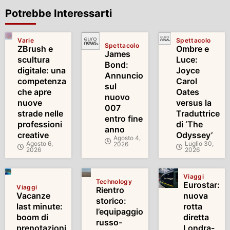
Potrebbe Interessarti
Varie
Spettacolo
Spettacolo
ZBrush e
Ombre e
James
scultura
Luce:
Bond:
digitale: una
Joyce
Annuncio
competenza
Carol
sul
che apre
Oates
nuovo
nuove
versus la
007
strade nelle
Traduttrice
entro fine
professioni
di ‘The
anno
creative
Odyssey’
Agosto 4,
Agosto 6,
Luglio 30,
2026
2026
2026
Viaggi
Technology
Eurostar:
Viaggi
Rientro
Vacanze
nuova
storico:
last minute:
rotta
l’equipaggio
boom di
diretta
russo-
prenotazioni
Londra-