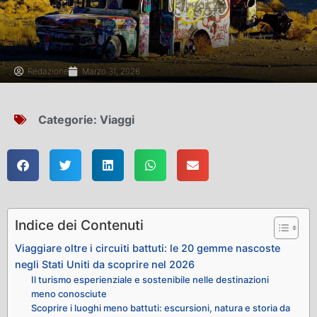
Redazione
Marzo 31, 2026
Categorie:
Viaggi
Indice dei Contenuti
Viaggiare oltre i circuiti battuti: le 20 gemme nascoste
negli Stati Uniti da scoprire nel 2026
Il turismo esperienziale e sostenibile nelle destinazioni
meno conosciute
Scoprire i luoghi meno battuti: escursioni, natura e storia da