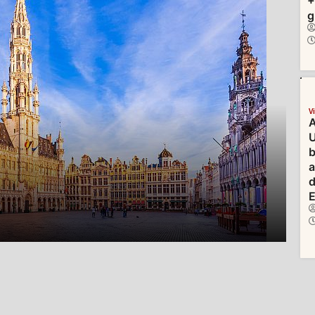
+
g
V
A
U
b
d
E