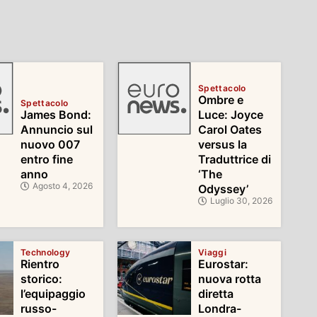
Spettacolo
Ombre e
Spettacolo
James Bond:
Luce: Joyce
Annuncio sul
Carol Oates
nuovo 007
versus la
entro fine
Traduttrice di
anno
‘The
Agosto 4, 2026
Odyssey’
Luglio 30, 2026
Technology
Viaggi
Rientro
Eurostar:
storico:
nuova rotta
l’equipaggio
diretta
russo-
Londra-