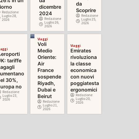
26% in un
da
da
iorno
dicembre
Scoprire
Redazione
2024
Redazione
Luglio 28,
Redazione
Luglio 25,
2026
Luglio 26,
2026
2026
Viaggi
Voli
Viaggi
iaggi
Medio
Emirates
eroporti
Oriente:
rivoluziona
K: tariffe
Air
la classe
agagli
France
economica
aumentano
sospende
con nuovi
el 30%,
Riyadh,
poggiatesta
uropa no
Dubai e
ergonomici
Redazione
Redazione
Luglio 23,
Beirut
Luglio 20,
2026
Redazione
2026
Luglio 21,
2026