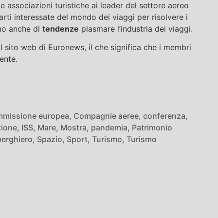
le associazioni turistiche ai leader del settore aereo
 parti interessate del mondo dei viaggi per risolvere i
nno anche di
tendenze
plasmare l’industria dei viaggi.
ul sito web di Euronews, il che significa che i membri
ente.
missione europea
,
Compagnie aeree
,
conferenza
,
zione
,
ISS
,
Mare
,
Mostra
,
pandemia
,
Patrimonio
berghiero
,
Spazio
,
Sport
,
Turismo
,
Turismo