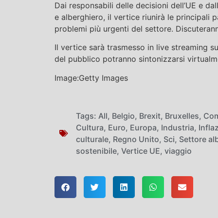
Dai responsabili delle decisioni dell’UE e dal
e alberghiero, il vertice riunirà le principali
problemi più urgenti del settore. Discutera
Il vertice sarà trasmesso in live streaming s
del pubblico potranno sintonizzarsi virtualm
Image:Getty Images
Tags:
All
,
Belgio
,
Brexit
,
Bruxelles
,
Com
Cultura
,
Euro
,
Europa
,
Industria
,
Infla
culturale
,
Regno Unito
,
Sci
,
Settore al
sostenibile
,
Vertice UE
,
viaggio