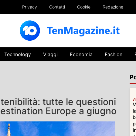
Privacy
Contatti
Cookie
Redazione
Technology
Viaggi
Economia
Fashion
Po
stenibilità: tutte le questioni
V
V
estination Europe a giugno
l
b
p
i