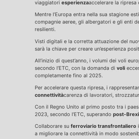
viaggiatori
esperienza
accelerare la ripresa
Mentre l’Europa entra nella sua stagione es
compagnie aeree, gli albergatori e gli enti 
resilienti.
Visti digitali e la corretta attuazione del n
sarà la chiave per creare un’esperienza posit
All’inizio di quest’anno, i volumi dei voli eur
secondo l’ETC, con la domanda di
voli
ecces
completamente fino al 2025.
Per accelerare questa ripresa, i rappresentan
connettività
carenza di lavoratori, strozzatu
Con il Regno Unito al primo posto tra i paesi
2023, secondo l’ETC, superando
post-Brexi
Collaborare su
ferroviario transfrontaliero
i
a migliorare la connettività in modo sostenib