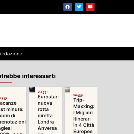
Redazione
trebbe interessarti
Viaggi
Viaggi
Eurostar:
iaggi
Trip-
acanze
nuova
Maxxing:
ast minute:
rotta
I Migliori
oom di
diretta
Itinerari
renotazioni
Londra-
in 4 Città
nglesi
Anversa
Europee