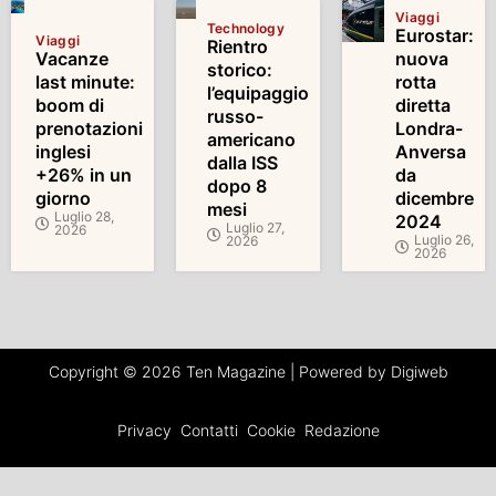
Viaggi
Technology
Eurostar:
Viaggi
Rientro
Vacanze
nuova
storico:
last minute:
rotta
l’equipaggio
boom di
diretta
russo-
prenotazioni
Londra-
americano
inglesi
Anversa
dalla ISS
+26% in un
da
dopo 8
giorno
dicembre
mesi
Luglio 28,
2024
Luglio 27,
2026
Luglio 26,
2026
2026
Copyright © 2026 Ten Magazine | Powered by Digiweb
Privacy
Contatti
Cookie
Redazione