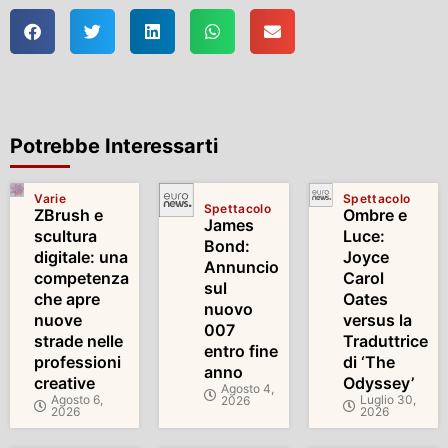
Potrebbe Interessarti
Varie
Spettacolo
Spettacolo
ZBrush e
Ombre e
James
scultura
Luce:
Bond:
digitale: una
Joyce
Annuncio
competenza
Carol
sul
che apre
Oates
nuovo
nuove
versus la
007
strade nelle
Traduttrice
entro fine
professioni
di ‘The
anno
creative
Odyssey’
Agosto 4,
Agosto 6,
Luglio 30,
2026
2026
2026