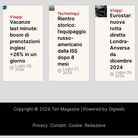
Viaggi
Technology
Eurostar:
Viaggi
Rientro
Vacanze
nuova
storico:
last minute:
rotta
l’equipaggio
boom di
diretta
russo-
prenotazioni
Londra-
americano
inglesi
Anversa
dalla ISS
+26% in un
da
dopo 8
giorno
dicembre
mesi
Luglio 28,
2024
Luglio 27,
2026
Luglio 26,
2026
2026
Copyright © 2026 Ten Magazine | Powered by Digiweb
Privacy
Contatti
Cookie
Redazione