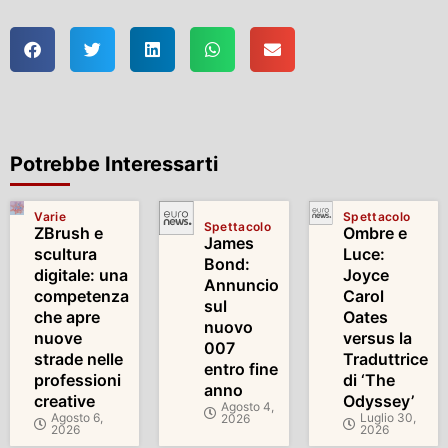
Potrebbe Interessarti
Varie
Spettacolo
Spettacolo
ZBrush e
Ombre e
James
scultura
Luce:
Bond:
digitale: una
Joyce
Annuncio
competenza
Carol
sul
che apre
Oates
nuovo
nuove
versus la
007
strade nelle
Traduttrice
entro fine
professioni
di ‘The
anno
creative
Odyssey’
Agosto 4,
Agosto 6,
Luglio 30,
2026
2026
2026