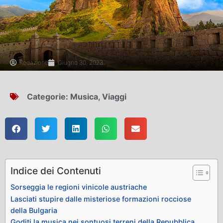
Redazione
Giugno 30, 2023
Categorie:
Musica
,
Viaggi
Indice dei Contenuti
Sorseggia le regioni vinicole austriache
Lasciati stupire dalle misteriose formazioni rocciose
della Bulgaria
Goditi la musica nei sontuosi terreni della Repubblica