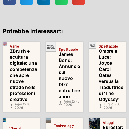
Potrebbe Interessarti
Varie
Spettacolo
Spettacolo
ZBrush e
Ombre e
James
scultura
Luce:
Bond:
digitale: una
Joyce
Annuncio
competenza
Carol
sul
che apre
Oates
nuovo
nuove
versus la
007
strade nelle
Traduttrice
entro fine
professioni
di ‘The
anno
creative
Odyssey’
Agosto 4,
Agosto 6,
Luglio 30,
2026
2026
2026
Viaggi
Technology
Eurostar:
Viaggi