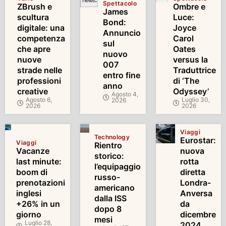
Spettacolo
ZBrush e
Ombre e
James
scultura
Luce:
Bond:
digitale: una
Joyce
Annuncio
competenza
Carol
sul
che apre
Oates
nuovo
nuove
versus la
007
strade nelle
Traduttrice
entro fine
professioni
di ‘The
anno
creative
Odyssey’
Agosto 4,
Agosto 6,
Luglio 30,
2026
2026
2026
Viaggi
Technology
Eurostar:
Viaggi
Rientro
Vacanze
nuova
storico:
last minute:
rotta
l’equipaggio
boom di
diretta
russo-
prenotazioni
Londra-
americano
inglesi
Anversa
dalla ISS
+26% in un
da
dopo 8
giorno
dicembre
mesi
Luglio 28,
2024