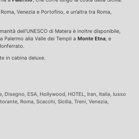
Roma, Venezia e Portofino, e un’altra tra Roma,
Umanità dell’UNESCO di Matera è inoltre disponibile,
da Palermo alla Valle dei Templi a
Monte Etna
; e
Monferrato.
te in cabina deluxe.
e
,
Disegno
,
ESA
,
Hollywood
,
HOTEL
,
Iran
,
Italia
,
lusso
storante
,
Roma
,
Scacchi
,
Sicilia
,
Treni
,
Venezia
,