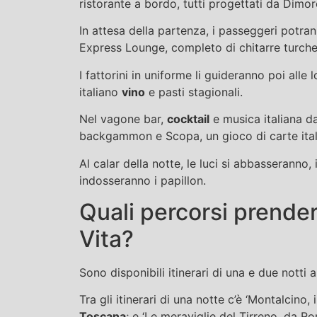
ristorante a bordo, tutti progettati da Dimo
In attesa della partenza, i passeggeri potran
Express Lounge, completo di chitarre turch
I fattorini in uniforme li guideranno poi alle
italiano
vino
e pasti stagionali.
Nel vagone bar,
cocktail
e musica italiana d
backgammon e Scopa, un gioco di carte ital
Al calar della notte, le luci si abbasseranno, 
indosseranno i papillon.
Quali percorsi prende
Vita?
Sono disponibili itinerari di una e due notti
Tra gli itinerari di una notte c’è ‘Montalcino, 
Toscana
; e ‘Le meraviglie del Tirreno, da 