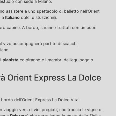
restudio con sede a Milano.
no assistere a uno spettacolo di balletto nell’Orient
e e
Italiano
dolci e stuzzichini.
 loro cabine. A bordo, saranno trattati con un buon
al vivo accompagnerà partite di scacchi,
iano.
il
pianista
colpiranno e i membri dell’equipaggio
rà Orient Express La Dolce
 a bordo dell’Orient Express La Dolce Vita.
in viaggio verso i vini pregiati’, che traccia le vigne di
Roma a
Palermo
‘, che corre lungo la costa della Sicilia.