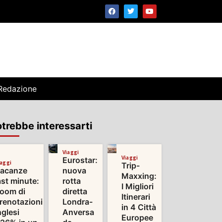
Redazione
trebbe interessarti
Viaggi
Viaggi
Eurostar:
iaggi
Trip-
acanze
nuova
Maxxing:
ast minute:
rotta
I Migliori
oom di
diretta
Itinerari
renotazioni
Londra-
in 4 Città
nglesi
Anversa
Europee