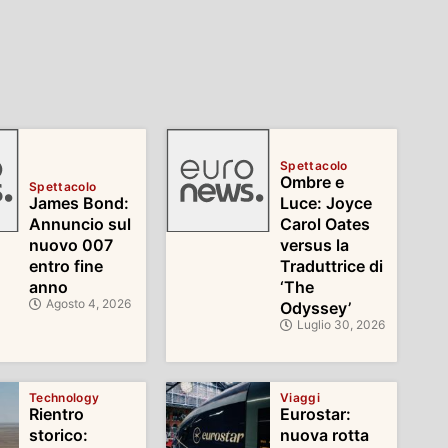
Spettacolo
Ombre e
Spettacolo
James Bond:
Luce: Joyce
Annuncio sul
Carol Oates
nuovo 007
versus la
entro fine
Traduttrice di
anno
‘The
Agosto 4, 2026
Odyssey’
Luglio 30, 2026
Technology
Viaggi
Rientro
Eurostar:
storico:
nuova rotta