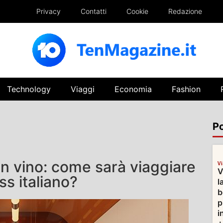
Privacy
Contatti
Cookie
Redazione
Technology
Viaggi
Economia
Fashion
Po
on vino: come sarà viaggiare
V
V
ss italiano?
l
b
p
i