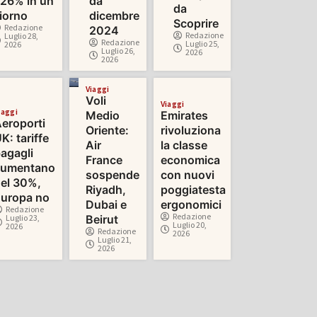
26% in un
da
da
iorno
dicembre
Scoprire
Redazione
2024
Redazione
Luglio 28,
Redazione
Luglio 25,
2026
Luglio 26,
2026
2026
Viaggi
Voli
Viaggi
iaggi
Medio
Emirates
eroporti
Oriente:
rivoluziona
K: tariffe
Air
la classe
agagli
France
economica
aumentano
sospende
con nuovi
el 30%,
Riyadh,
poggiatesta
uropa no
Dubai e
ergonomici
Redazione
Redazione
Luglio 23,
Beirut
Luglio 20,
2026
Redazione
2026
Luglio 21,
2026