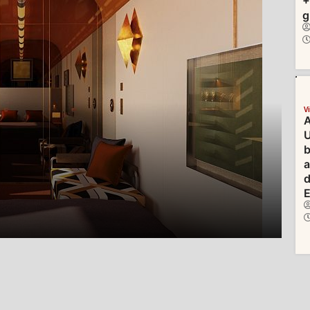
+
g
V
A
U
b
d
E