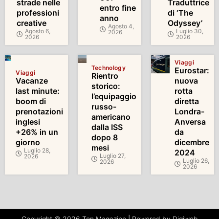
strade nelle
Traduttrice
entro fine
professioni
di ‘The
anno
creative
Odyssey’
Agosto 4,
Agosto 6,
Luglio 30,
2026
2026
2026
Viaggi
Technology
Eurostar:
Viaggi
Rientro
Vacanze
nuova
storico:
last minute:
rotta
l’equipaggio
boom di
diretta
russo-
prenotazioni
Londra-
americano
inglesi
Anversa
dalla ISS
+26% in un
da
dopo 8
giorno
dicembre
mesi
Luglio 28,
2024
Luglio 27,
2026
Luglio 26,
2026
2026
Copyright © 2026 Ten Magazine | Powered by Digiweb