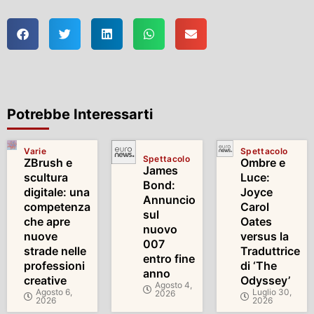
Potrebbe Interessarti
Varie
Spettacolo
Spettacolo
ZBrush e
Ombre e
James
scultura
Luce:
Bond:
digitale: una
Joyce
Annuncio
competenza
Carol
sul
che apre
Oates
nuovo
nuove
versus la
007
strade nelle
Traduttrice
entro fine
professioni
di ‘The
anno
creative
Odyssey’
Agosto 4,
Agosto 6,
Luglio 30,
2026
2026
2026