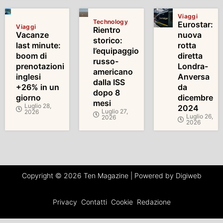
Viaggi
Technology
Eurostar:
Viaggi
Rientro
Vacanze
nuova
storico:
last minute:
rotta
l’equipaggio
boom di
diretta
russo-
prenotazioni
Londra-
americano
inglesi
Anversa
dalla ISS
+26% in un
da
dopo 8
giorno
dicembre
mesi
Luglio 28,
2024
Luglio 27,
2026
Luglio 26,
2026
2026
Copyright © 2026 Ten Magazine | Powered by Digiweb
Privacy
Contatti
Cookie
Redazione