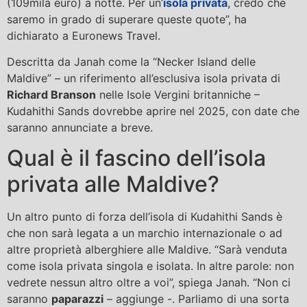
(109mila euro) a notte. Per un’
isola privata
, credo che
saremo in grado di superare queste quote”, ha
dichiarato a Euronews Travel.
Descritta da Janah come la “Necker Island delle
Maldive” – un riferimento all’esclusiva isola privata di
Richard Branson
nelle Isole Vergini britanniche –
Kudahithi Sands dovrebbe aprire nel 2025, con date che
saranno annunciate a breve.
Qual è il fascino dell’isola
privata alle Maldive?
Un altro punto di forza dell’isola di Kudahithi Sands è
che non sarà legata a un marchio internazionale o ad
altre proprietà alberghiere alle Maldive. “Sarà venduta
come isola privata singola e isolata. In altre parole: non
vedrete nessun altro oltre a voi”, spiega Janah. “Non ci
saranno
paparazzi
– aggiunge -. Parliamo di una sorta