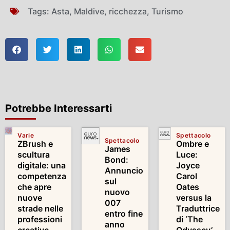
Tags:
Asta
,
Maldive
,
ricchezza
,
Turismo
Potrebbe Interessarti
Varie
Spettacolo
Spettacolo
ZBrush e
Ombre e
James
scultura
Luce:
Bond:
digitale: una
Joyce
Annuncio
competenza
Carol
sul
che apre
Oates
nuovo
nuove
versus la
007
strade nelle
Traduttrice
entro fine
professioni
di ‘The
anno
creative
Odyssey’