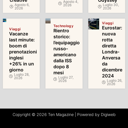
Agosto 4,
Agosto 6,
Luglio 30,
2026
2026
2026
Viaggi
Technology
Eurostar:
Viaggi
Rientro
Vacanze
nuova
storico:
last minute:
rotta
l’equipaggio
boom di
diretta
russo-
prenotazioni
Londra-
americano
inglesi
Anversa
dalla ISS
+26% in un
da
dopo 8
giorno
dicembre
mesi
Luglio 28,
2024
Luglio 27,
2026
Luglio 26,
2026
2026
Copyright © 2026 Ten Magazine | Powered by Digiweb