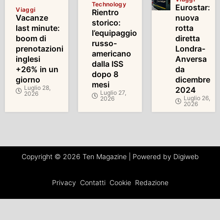
Technology
Eurostar:
Viaggi
Rientro
Vacanze
nuova
storico:
last minute:
rotta
l’equipaggio
boom di
diretta
russo-
prenotazioni
Londra-
americano
inglesi
Anversa
dalla ISS
+26% in un
da
dopo 8
giorno
dicembre
mesi
Luglio 28,
2024
Luglio 27,
2026
Luglio 26,
2026
2026
Copyright © 2026 Ten Magazine | Powered by Digiweb
Privacy
Contatti
Cookie
Redazione