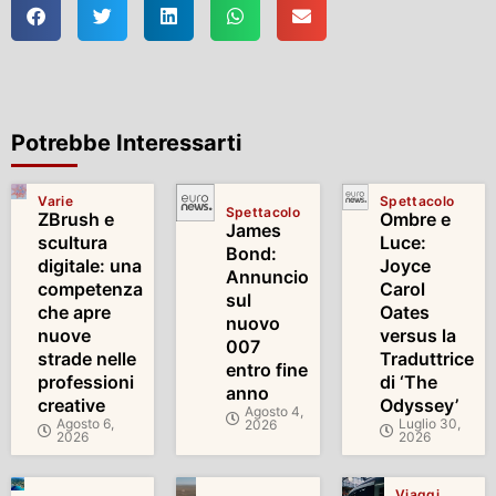
Potrebbe Interessarti
Varie
Spettacolo
Spettacolo
ZBrush e
Ombre e
James
scultura
Luce:
Bond:
digitale: una
Joyce
Annuncio
competenza
Carol
sul
che apre
Oates
nuovo
nuove
versus la
007
strade nelle
Traduttrice
entro fine
professioni
di ‘The
anno
creative
Odyssey’
Agosto 4,
Agosto 6,
Luglio 30,
2026
2026
2026
Viaggi