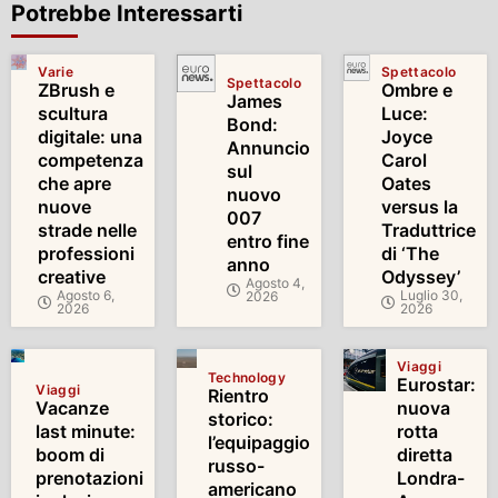
Potrebbe Interessarti
Varie
Spettacolo
Spettacolo
ZBrush e
Ombre e
James
scultura
Luce:
Bond:
digitale: una
Joyce
Annuncio
competenza
Carol
sul
che apre
Oates
nuovo
nuove
versus la
007
strade nelle
Traduttrice
entro fine
professioni
di ‘The
anno
creative
Odyssey’
Agosto 4,
Agosto 6,
Luglio 30,
2026
2026
2026
Viaggi
Technology
Eurostar:
Viaggi
Rientro
Vacanze
nuova
storico:
last minute:
rotta
l’equipaggio
boom di
diretta
russo-
prenotazioni
Londra-
americano