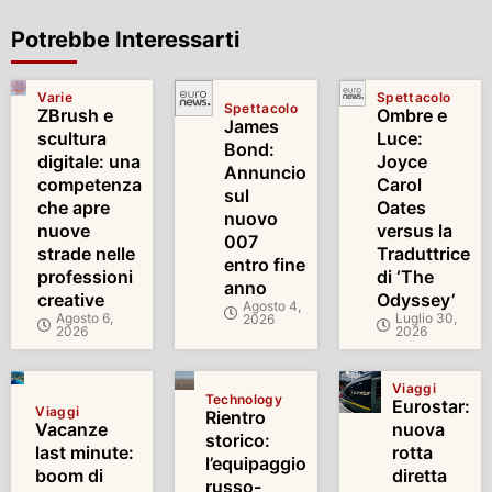
Potrebbe Interessarti
Varie
Spettacolo
Spettacolo
ZBrush e
Ombre e
James
scultura
Luce:
Bond:
digitale: una
Joyce
Annuncio
competenza
Carol
sul
che apre
Oates
nuovo
nuove
versus la
007
strade nelle
Traduttrice
entro fine
professioni
di ‘The
anno
creative
Odyssey’
Agosto 4,
Agosto 6,
Luglio 30,
2026
2026
2026
Viaggi
Technology
Eurostar:
Viaggi
Rientro
Vacanze
nuova
storico:
last minute:
rotta
l’equipaggio
boom di
diretta
russo-